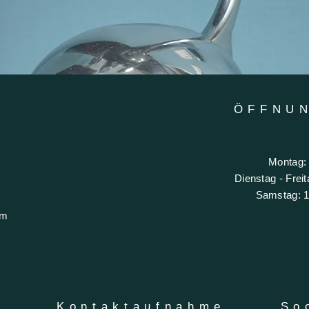
ÖFFNU
Montag:
​​Dienstag - Fre
​Samstag: 1
om
Kontaktaufnahme
So