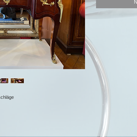
N
schläge