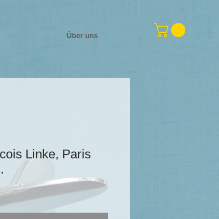
Über uns
cois Linke, Paris
.
s