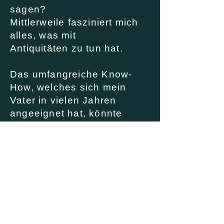
sagen?
Mittlerweile
fasziniert mich
alles, was mit
Antiquitäten
zu tun hat.
Das umfangreiche Know-
How, welches sich mein
Vater in vielen Jahren
angeeignet
hat, könnte
spannender nicht sein.
Mit jeweils viel Vorfreude
unter der Woche, bin ich
jeden Samstag im Geschäft
vor O
rt u
nd unterstütze wo
ich nur kann.